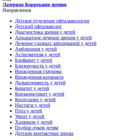
Лазерная Коррекция зрения
Направления
Детское отделение офтальмологии
Детский офтальмолог
Диагностика зрения у детей
Аппаратное лечение зрения у детей
Лечение глазных заболеваний у детей
Амблиопия у детей
Астигматизм у детей
Блефарит у детей
Близорукость у детей
Врожденная глаукома
Врожденная катаракта
Дальнозоркость у детей
Кератит у детей
Конъюнктивит у детей
Косоглазие у детей
Нистагм у детей
Птоз у детей
Увеит у детей
Халязион у детей
Подбор очков детям
Детские контактные линзы