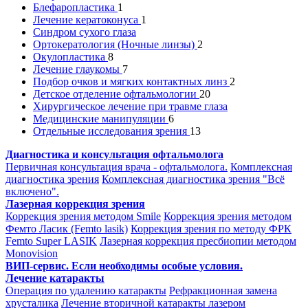
Блефаропластика
1
Лечение кератоконуса
1
Синдром сухого глаза
Ортокератология (Ночные линзы)
2
Окулопластика
8
Лечение глаукомы
7
Подбор очков и мягких контактных линз
2
Детское отделение офтальмологии
20
Хирургическое лечение при травме глаза
Медицинские манипуляции
6
Отдельные исследования зрения
13
Диагностика и консультация офтальмолога
Первичная консультация врача - офтальмолога.
Комплексная
диагностика зрения
Комплексная диагностика зрения "Всё
включено".
Лазерная коррекция зрения
Коррекция зрения методом Smile
Коррекция зрения методом
Фемто Ласик (Femto lasik)
Коррекция зрения по методу ФРК
Femto Super LASIK
Лазерная коррекция пресбиопии методом
Monovision
ВИП-сервис. Если необходимы особые условия.
Лечение катаракты
Операция по удалению катаракты
Рефракционная замена
хрусталика
Лечение вторичной катаракты лазером