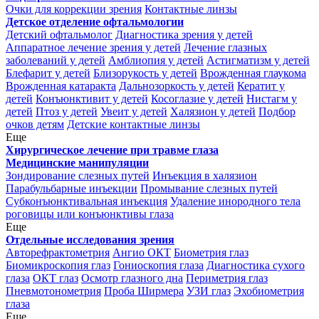
Очки для коррекции зрения
Контактные линзы
Детское отделение офтальмологии
Детский офтальмолог
Диагностика зрения у детей
Аппаратное лечение зрения у детей
Лечение глазных
заболеваний у детей
Амблиопия у детей
Астигматизм у детей
Блефарит у детей
Близорукость у детей
Врожденная глаукома
Врожденная катаракта
Дальнозоркость у детей
Кератит у
детей
Конъюнктивит у детей
Косоглазие у детей
Нистагм у
детей
Птоз у детей
Увеит у детей
Халязион у детей
Подбор
очков детям
Детские контактные линзы
Еще
Хирургическое лечение при травме глаза
Медицинские манипуляции
Зондирование слезных путей
Инъекция в халязион
Парабульбарные инъекции
Промывание слезных путей
Субконъюнктивальная инъекция
Удаление инородного тела
роговицы или конъюнктивы глаза
Еще
Отдельные исследования зрения
Авторефрактометрия
Ангио ОКТ
Биометрия глаз
Биомикроскопия глаз
Гониоскопия глаза
Диагностика сухого
глаза
ОКТ глаз
Осмотр глазного дна
Периметрия глаз
Пневмотонометрия
Проба Ширмера
УЗИ глаз
Эхобиометрия
глаза
Еще