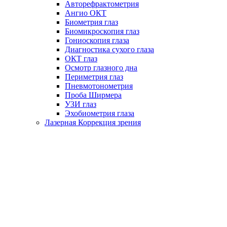
Авторефрактометрия
Ангио ОКТ
Биометрия глаз
Биомикроскопия глаз
Гониоскопия глаза
Диагностика сухого глаза
ОКТ глаз
Осмотр глазного дна
Периметрия глаз
Пневмотонометрия
Проба Ширмера
УЗИ глаз
Эхобиометрия глаза
Лазерная Коррекция зрения