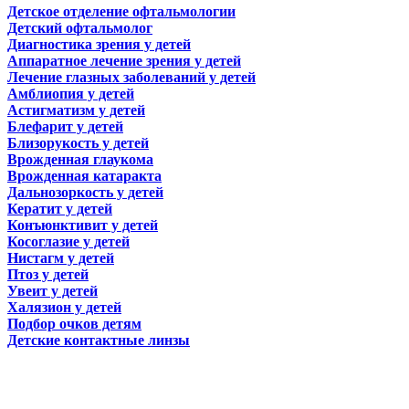
Детское отделение офтальмологии
Детский офтальмолог
Диагностика зрения у детей
Аппаратное лечение зрения у детей
Лечение глазных заболеваний у детей
Амблиопия у детей
Астигматизм у детей
Блефарит у детей
Близорукость у детей
Врожденная глаукома
Врожденная катаракта
Дальнозоркость у детей
Кератит у детей
Конъюнктивит у детей
Косоглазие у детей
Нистагм у детей
Птоз у детей
Увеит у детей
Халязион у детей
Подбор очков детям
Детские контактные линзы