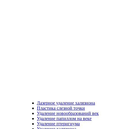
Лазерное удаление халязиона
Пластика слезной точки
Удаление новообразований век
Удаление папиллом на веке
Удаление птеригиума
Удаление халязиона