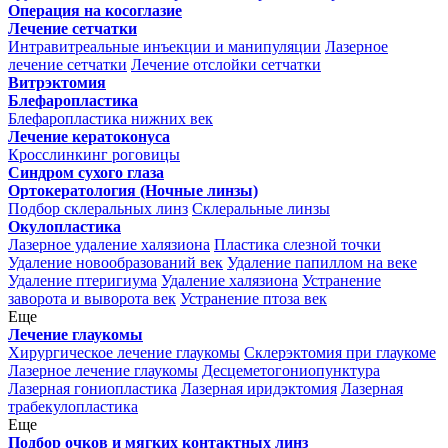
Операция на косоглазие
Лечение сетчатки
Интравитреальные инъекции и манипуляции
Лазерное
лечение сетчатки
Лечение отслойки сетчатки
Витрэктомия
Блефаропластика
Блефаропластика нижних век
Лечение кератоконуса
Кросслинкинг роговицы
Синдром сухого глаза
Ортокератология (Ночные линзы)
Подбор склеральных линз
Склеральные линзы
Окулопластика
Лазерное удаление халязиона
Пластика слезной точки
Удаление новообразований век
Удаление папиллом на веке
Удаление птеригиума
Удаление халязиона
Устранение
заворота и выворота век
Устранение птоза век
Еще
Лечение глаукомы
Хирургическое лечение глаукомы
Склерэктомия при глаукоме
Лазерное лечение глаукомы
Десцеметогониопунктура
Лазерная гониопластика
Лазерная иридэктомия
Лазерная
трабекулопластика
Еще
Подбор очков и мягких контактных линз