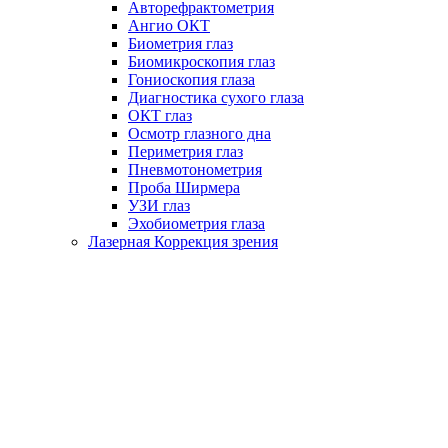
Авторефрактометрия
Ангио ОКТ
Биометрия глаз
Биомикроскопия глаз
Гониоскопия глаза
Диагностика сухого глаза
ОКТ глаз
Осмотр глазного дна
Периметрия глаз
Пневмотонометрия
Проба Ширмера
УЗИ глаз
Эхобиометрия глаза
Лазерная Коррекция зрения