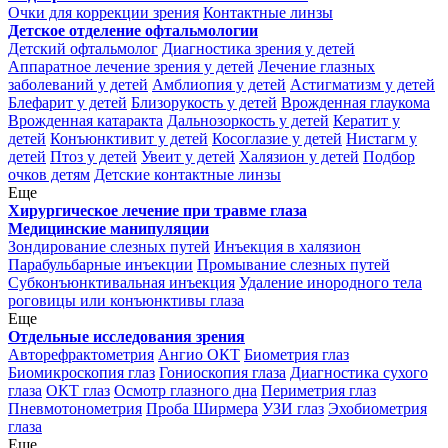
Очки для коррекции зрения
Контактные линзы
Детское отделение офтальмологии
Детский офтальмолог
Диагностика зрения у детей
Аппаратное лечение зрения у детей
Лечение глазных
заболеваний у детей
Амблиопия у детей
Астигматизм у детей
Блефарит у детей
Близорукость у детей
Врожденная глаукома
Врожденная катаракта
Дальнозоркость у детей
Кератит у
детей
Конъюнктивит у детей
Косоглазие у детей
Нистагм у
детей
Птоз у детей
Увеит у детей
Халязион у детей
Подбор
очков детям
Детские контактные линзы
Еще
Хирургическое лечение при травме глаза
Медицинские манипуляции
Зондирование слезных путей
Инъекция в халязион
Парабульбарные инъекции
Промывание слезных путей
Субконъюнктивальная инъекция
Удаление инородного тела
роговицы или конъюнктивы глаза
Еще
Отдельные исследования зрения
Авторефрактометрия
Ангио ОКТ
Биометрия глаз
Биомикроскопия глаз
Гониоскопия глаза
Диагностика сухого
глаза
ОКТ глаз
Осмотр глазного дна
Периметрия глаз
Пневмотонометрия
Проба Ширмера
УЗИ глаз
Эхобиометрия
глаза
Еще