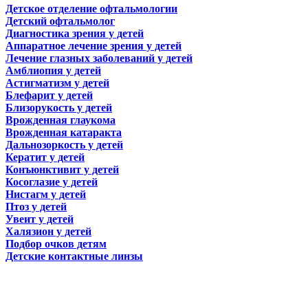
Детское отделение офтальмологии
Детский офтальмолог
Диагностика зрения у детей
Аппаратное лечение зрения у детей
Лечение глазных заболеваний у детей
Амблиопия у детей
Астигматизм у детей
Блефарит у детей
Близорукость у детей
Врожденная глаукома
Врожденная катаракта
Дальнозоркость у детей
Кератит у детей
Конъюнктивит у детей
Косоглазие у детей
Нистагм у детей
Птоз у детей
Увеит у детей
Халязион у детей
Подбор очков детям
Детские контактные линзы