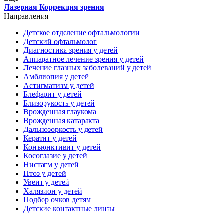
Лазерная Коррекция зрения
Направления
Детское отделение офтальмологии
Детский офтальмолог
Диагностика зрения у детей
Аппаратное лечение зрения у детей
Лечение глазных заболеваний у детей
Амблиопия у детей
Астигматизм у детей
Блефарит у детей
Близорукость у детей
Врожденная глаукома
Врожденная катаракта
Дальнозоркость у детей
Кератит у детей
Конъюнктивит у детей
Косоглазие у детей
Нистагм у детей
Птоз у детей
Увеит у детей
Халязион у детей
Подбор очков детям
Детские контактные линзы