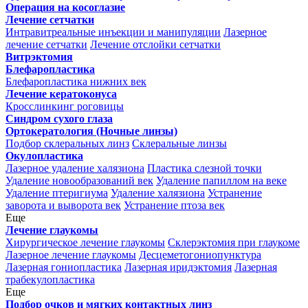
Операция на косоглазие
Лечение сетчатки
Интравитреальные инъекции и манипуляции
Лазерное
лечение сетчатки
Лечение отслойки сетчатки
Витрэктомия
Блефаропластика
Блефаропластика нижних век
Лечение кератоконуса
Кросслинкинг роговицы
Синдром сухого глаза
Ортокератология (Ночные линзы)
Подбор склеральных линз
Склеральные линзы
Окулопластика
Лазерное удаление халязиона
Пластика слезной точки
Удаление новообразований век
Удаление папиллом на веке
Удаление птеригиума
Удаление халязиона
Устранение
заворота и выворота век
Устранение птоза век
Еще
Лечение глаукомы
Хирургическое лечение глаукомы
Склерэктомия при глаукоме
Лазерное лечение глаукомы
Десцеметогониопунктура
Лазерная гониопластика
Лазерная иридэктомия
Лазерная
трабекулопластика
Еще
Подбор очков и мягких контактных линз