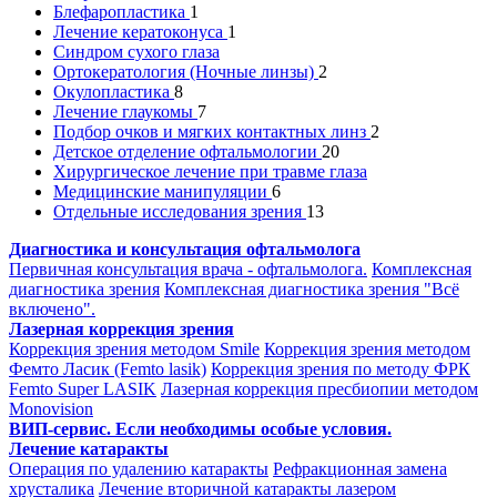
Блефаропластика
1
Лечение кератоконуса
1
Синдром сухого глаза
Ортокератология (Ночные линзы)
2
Окулопластика
8
Лечение глаукомы
7
Подбор очков и мягких контактных линз
2
Детское отделение офтальмологии
20
Хирургическое лечение при травме глаза
Медицинские манипуляции
6
Отдельные исследования зрения
13
Диагностика и консультация офтальмолога
Первичная консультация врача - офтальмолога.
Комплексная
диагностика зрения
Комплексная диагностика зрения "Всё
включено".
Лазерная коррекция зрения
Коррекция зрения методом Smile
Коррекция зрения методом
Фемто Ласик (Femto lasik)
Коррекция зрения по методу ФРК
Femto Super LASIK
Лазерная коррекция пресбиопии методом
Monovision
ВИП-сервис. Если необходимы особые условия.
Лечение катаракты
Операция по удалению катаракты
Рефракционная замена
хрусталика
Лечение вторичной катаракты лазером