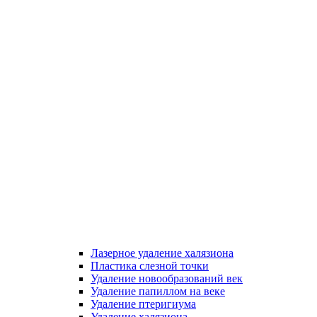
Лазерное удаление халязиона
Пластика слезной точки
Удаление новообразований век
Удаление папиллом на веке
Удаление птеригиума
Удаление халязиона