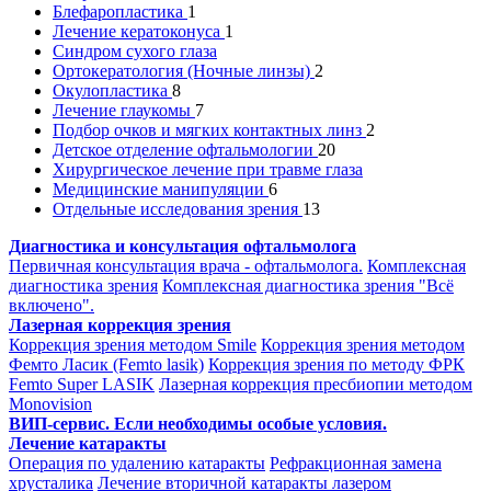
Блефаропластика
1
Лечение кератоконуса
1
Синдром сухого глаза
Ортокератология (Ночные линзы)
2
Окулопластика
8
Лечение глаукомы
7
Подбор очков и мягких контактных линз
2
Детское отделение офтальмологии
20
Хирургическое лечение при травме глаза
Медицинские манипуляции
6
Отдельные исследования зрения
13
Диагностика и консультация офтальмолога
Первичная консультация врача - офтальмолога.
Комплексная
диагностика зрения
Комплексная диагностика зрения "Всё
включено".
Лазерная коррекция зрения
Коррекция зрения методом Smile
Коррекция зрения методом
Фемто Ласик (Femto lasik)
Коррекция зрения по методу ФРК
Femto Super LASIK
Лазерная коррекция пресбиопии методом
Monovision
ВИП-сервис. Если необходимы особые условия.
Лечение катаракты
Операция по удалению катаракты
Рефракционная замена
хрусталика
Лечение вторичной катаракты лазером