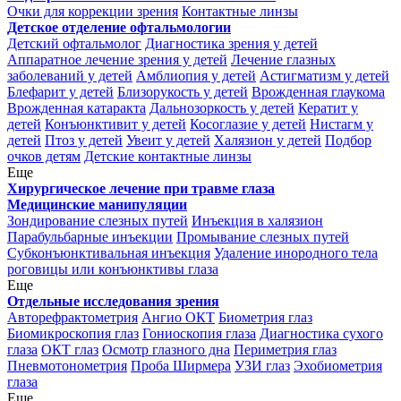
Очки для коррекции зрения
Контактные линзы
Детское отделение офтальмологии
Детский офтальмолог
Диагностика зрения у детей
Аппаратное лечение зрения у детей
Лечение глазных
заболеваний у детей
Амблиопия у детей
Астигматизм у детей
Блефарит у детей
Близорукость у детей
Врожденная глаукома
Врожденная катаракта
Дальнозоркость у детей
Кератит у
детей
Конъюнктивит у детей
Косоглазие у детей
Нистагм у
детей
Птоз у детей
Увеит у детей
Халязион у детей
Подбор
очков детям
Детские контактные линзы
Еще
Хирургическое лечение при травме глаза
Медицинские манипуляции
Зондирование слезных путей
Инъекция в халязион
Парабульбарные инъекции
Промывание слезных путей
Субконъюнктивальная инъекция
Удаление инородного тела
роговицы или конъюнктивы глаза
Еще
Отдельные исследования зрения
Авторефрактометрия
Ангио ОКТ
Биометрия глаз
Биомикроскопия глаз
Гониоскопия глаза
Диагностика сухого
глаза
ОКТ глаз
Осмотр глазного дна
Периметрия глаз
Пневмотонометрия
Проба Ширмера
УЗИ глаз
Эхобиометрия
глаза
Еще