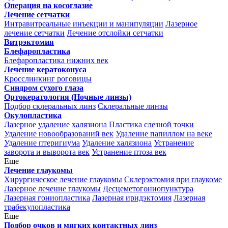
Операция на косоглазие
Лечение сетчатки
Интравитреальные инъекции и манипуляции
Лазерное
лечение сетчатки
Лечение отслойки сетчатки
Витрэктомия
Блефаропластика
Блефаропластика нижних век
Лечение кератоконуса
Кросслинкинг роговицы
Синдром сухого глаза
Ортокератология (Ночные линзы)
Подбор склеральных линз
Склеральные линзы
Окулопластика
Лазерное удаление халязиона
Пластика слезной точки
Удаление новообразований век
Удаление папиллом на веке
Удаление птеригиума
Удаление халязиона
Устранение
заворота и выворота век
Устранение птоза век
Еще
Лечение глаукомы
Хирургическое лечение глаукомы
Склерэктомия при глаукоме
Лазерное лечение глаукомы
Десцеметогониопунктура
Лазерная гониопластика
Лазерная иридэктомия
Лазерная
трабекулопластика
Еще
Подбор очков и мягких контактных линз