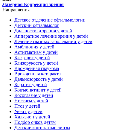
Лазерная Коррекция зрения
Направления
Детское отделение офтальмологии
Детский офтальмолог
Диагностика зрения у детей
Аппаратное лечение зрения у детей
Лечение глазных заболеваний у детей
Амблиопия у детей
Астигматизм у детей
Блефарит у детей
Близорукость у детей
Врожденная глаукома
Врожденная катаракта
Дальнозоркость у детей
Кератит у детей
Конъюнктивит у детей
Косоглазие у детей
Нистагм у детей
Птоз у детей
Увеит у детей
Халязион у детей
Подбор очков детям
Детские контактные линзы