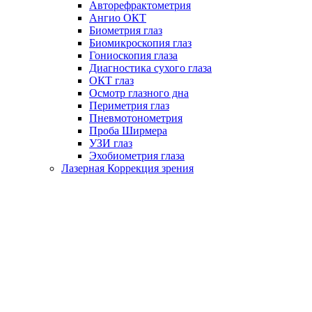
Авторефрактометрия
Ангио ОКТ
Биометрия глаз
Биомикроскопия глаз
Гониоскопия глаза
Диагностика сухого глаза
ОКТ глаз
Осмотр глазного дна
Периметрия глаз
Пневмотонометрия
Проба Ширмера
УЗИ глаз
Эхобиометрия глаза
Лазерная Коррекция зрения