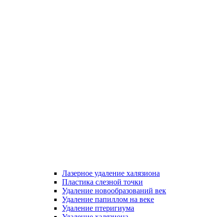
Лазерное удаление халязиона
Пластика слезной точки
Удаление новообразований век
Удаление папиллом на веке
Удаление птеригиума
Удаление халязиона