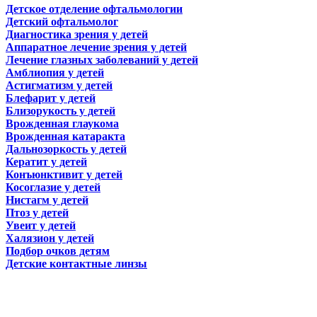
Детское отделение офтальмологии
Детский офтальмолог
Диагностика зрения у детей
Аппаратное лечение зрения у детей
Лечение глазных заболеваний у детей
Амблиопия у детей
Астигматизм у детей
Блефарит у детей
Близорукость у детей
Врожденная глаукома
Врожденная катаракта
Дальнозоркость у детей
Кератит у детей
Конъюнктивит у детей
Косоглазие у детей
Нистагм у детей
Птоз у детей
Увеит у детей
Халязион у детей
Подбор очков детям
Детские контактные линзы