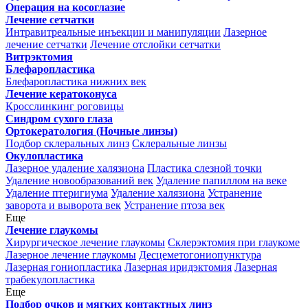
Операция на косоглазие
Лечение сетчатки
Интравитреальные инъекции и манипуляции
Лазерное
лечение сетчатки
Лечение отслойки сетчатки
Витрэктомия
Блефаропластика
Блефаропластика нижних век
Лечение кератоконуса
Кросслинкинг роговицы
Синдром сухого глаза
Ортокератология (Ночные линзы)
Подбор склеральных линз
Склеральные линзы
Окулопластика
Лазерное удаление халязиона
Пластика слезной точки
Удаление новообразований век
Удаление папиллом на веке
Удаление птеригиума
Удаление халязиона
Устранение
заворота и выворота век
Устранение птоза век
Еще
Лечение глаукомы
Хирургическое лечение глаукомы
Склерэктомия при глаукоме
Лазерное лечение глаукомы
Десцеметогониопунктура
Лазерная гониопластика
Лазерная иридэктомия
Лазерная
трабекулопластика
Еще
Подбор очков и мягких контактных линз