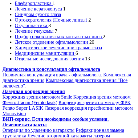
Блефаропластика
1
Лечение кератоконуса
1
Синдром сухого глаза
Ортокератология (Ночные линзы)
2
Окулопластика
8
Лечение глаукомы
7
Подбор очков и мягких контактных линз
2
Детское отделение офтальмологии
20
Хирургическое лечение при травме глаза
Медицинские манипуляции
6
Отдельные исследования зрения
13
Диагностика и консультация офтальмолога
Первичная консультация врача - офтальмолога.
Комплексная
диагностика зрения
Комплексная диагностика зрения "Всё
включено".
Лазерная коррекция зрения
Коррекция зрения методом Smile
Коррекция зрения методом
Фемто Ласик (Femto lasik)
Коррекция зрения по методу ФРК
Femto Super LASIK
Лазерная коррекция пресбиопии методом
Monovision
ВИП-сервис. Если необходимы особые условия.
Лечение катаракты
Операция по удалению катаракты
Рефракционная замена
хрусталика
Лечение вторичной катаракты лазером