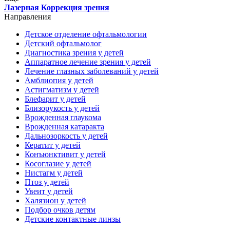
Лазерная Коррекция зрения
Направления
Детское отделение офтальмологии
Детский офтальмолог
Диагностика зрения у детей
Аппаратное лечение зрения у детей
Лечение глазных заболеваний у детей
Амблиопия у детей
Астигматизм у детей
Блефарит у детей
Близорукость у детей
Врожденная глаукома
Врожденная катаракта
Дальнозоркость у детей
Кератит у детей
Конъюнктивит у детей
Косоглазие у детей
Нистагм у детей
Птоз у детей
Увеит у детей
Халязион у детей
Подбор очков детям
Детские контактные линзы