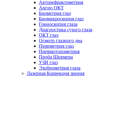
Авторефрактометрия
Ангио ОКТ
Биометрия глаз
Биомикроскопия глаз
Гониоскопия глаза
Диагностика сухого глаза
ОКТ глаз
Осмотр глазного дна
Периметрия глаз
Пневмотонометрия
Проба Ширмера
УЗИ глаз
Эхобиометрия глаза
Лазерная Коррекция зрения