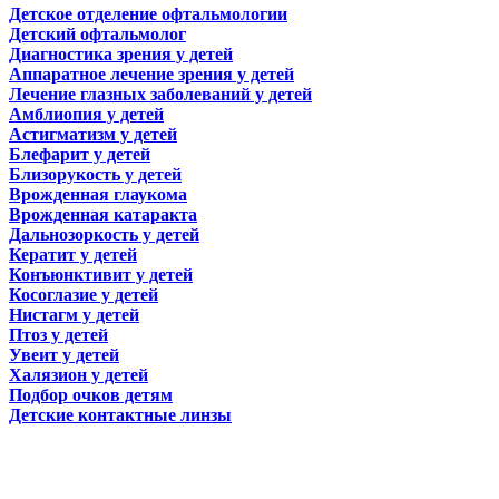
Детское отделение офтальмологии
Детский офтальмолог
Диагностика зрения у детей
Аппаратное лечение зрения у детей
Лечение глазных заболеваний у детей
Амблиопия у детей
Астигматизм у детей
Блефарит у детей
Близорукость у детей
Врожденная глаукома
Врожденная катаракта
Дальнозоркость у детей
Кератит у детей
Конъюнктивит у детей
Косоглазие у детей
Нистагм у детей
Птоз у детей
Увеит у детей
Халязион у детей
Подбор очков детям
Детские контактные линзы