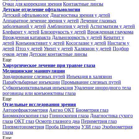
Очки для коррекции зрения
Контактные линзы
Детское отделение офтальмологии
Детский офтальмолог
Диагностика зрения у детей
Аппаратное лечение зрения у детей
Лечение глазных
заболеваний у детей
Амблиопия у детей
Астигматизм у детей
Блефарит у детей
Близорукость у детей
Врожденная глаукома
Врожденная катаракта
Дальнозоркость у детей
Кератит у
детей
Конъюнктивит у детей
Косоглазие у детей
Нистагм у
детей
Птоз у детей
Увеит у детей
Халязион у детей
Подбор
очков детям
Детские контактные линзы
Еще
Хирургическое лечение при травме глаза
Медицинские манипуляции
Зондирование слезных путей
Инъекция в халязион
Парабульбарные инъекции
Промывание слезных путей
Субконъюнктивальная инъекция
Удаление инородного тела
роговицы или конъюнктивы глаза
Еще
Отдельные исследования зрения
Авторефрактометрия
Ангио ОКТ
Биометрия глаз
Биомикроскопия глаз
Гониоскопия глаза
Диагностика сухого
глаза
ОКТ глаз
Осмотр глазного дна
Периметрия глаз
Пневмотонометрия
Проба Ширмера
УЗИ глаз
Эхобиометрия
глаза
Еще