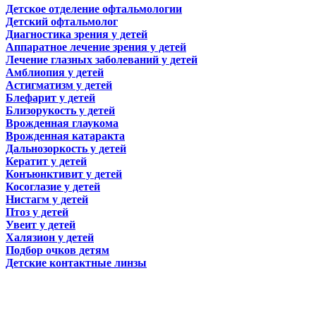
Детское отделение офтальмологии
Детский офтальмолог
Диагностика зрения у детей
Аппаратное лечение зрения у детей
Лечение глазных заболеваний у детей
Амблиопия у детей
Астигматизм у детей
Блефарит у детей
Близорукость у детей
Врожденная глаукома
Врожденная катаракта
Дальнозоркость у детей
Кератит у детей
Конъюнктивит у детей
Косоглазие у детей
Нистагм у детей
Птоз у детей
Увеит у детей
Халязион у детей
Подбор очков детям
Детские контактные линзы