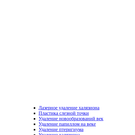
Лазерное удаление халязиона
Пластика слезной точки
Удаление новообразований век
Удаление папиллом на веке
Удаление птеригиума
Удаление халязиона