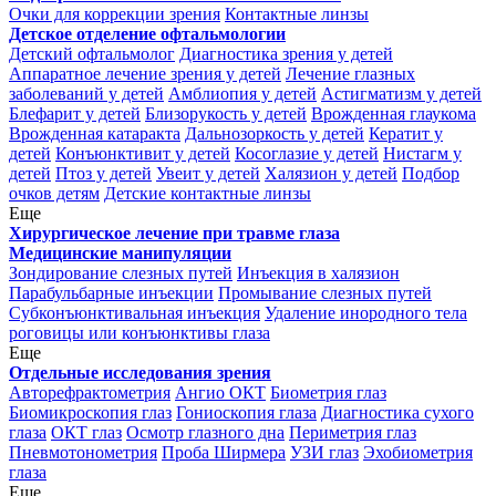
Очки для коррекции зрения
Контактные линзы
Детское отделение офтальмологии
Детский офтальмолог
Диагностика зрения у детей
Аппаратное лечение зрения у детей
Лечение глазных
заболеваний у детей
Амблиопия у детей
Астигматизм у детей
Блефарит у детей
Близорукость у детей
Врожденная глаукома
Врожденная катаракта
Дальнозоркость у детей
Кератит у
детей
Конъюнктивит у детей
Косоглазие у детей
Нистагм у
детей
Птоз у детей
Увеит у детей
Халязион у детей
Подбор
очков детям
Детские контактные линзы
Еще
Хирургическое лечение при травме глаза
Медицинские манипуляции
Зондирование слезных путей
Инъекция в халязион
Парабульбарные инъекции
Промывание слезных путей
Субконъюнктивальная инъекция
Удаление инородного тела
роговицы или конъюнктивы глаза
Еще
Отдельные исследования зрения
Авторефрактометрия
Ангио ОКТ
Биометрия глаз
Биомикроскопия глаз
Гониоскопия глаза
Диагностика сухого
глаза
ОКТ глаз
Осмотр глазного дна
Периметрия глаз
Пневмотонометрия
Проба Ширмера
УЗИ глаз
Эхобиометрия
глаза
Еще