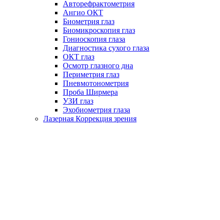
Авторефрактометрия
Ангио ОКТ
Биометрия глаз
Биомикроскопия глаз
Гониоскопия глаза
Диагностика сухого глаза
ОКТ глаз
Осмотр глазного дна
Периметрия глаз
Пневмотонометрия
Проба Ширмера
УЗИ глаз
Эхобиометрия глаза
Лазерная Коррекция зрения