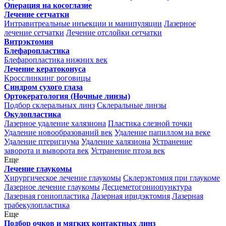
Операция на косоглазие
Лечение сетчатки
Интравитреальные инъекции и манипуляции
Лазерное
лечение сетчатки
Лечение отслойки сетчатки
Витрэктомия
Блефаропластика
Блефаропластика нижних век
Лечение кератоконуса
Кросслинкинг роговицы
Синдром сухого глаза
Ортокератология (Ночные линзы)
Подбор склеральных линз
Склеральные линзы
Окулопластика
Лазерное удаление халязиона
Пластика слезной точки
Удаление новообразований век
Удаление папиллом на веке
Удаление птеригиума
Удаление халязиона
Устранение
заворота и выворота век
Устранение птоза век
Еще
Лечение глаукомы
Хирургическое лечение глаукомы
Склерэктомия при глаукоме
Лазерное лечение глаукомы
Десцеметогониопунктура
Лазерная гониопластика
Лазерная иридэктомия
Лазерная
трабекулопластика
Еще
Подбор очков и мягких контактных линз