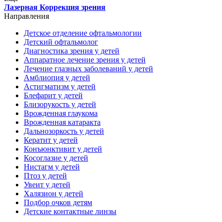
Лазерная Коррекция зрения
Направления
Детское отделение офтальмологии
Детский офтальмолог
Диагностика зрения у детей
Аппаратное лечение зрения у детей
Лечение глазных заболеваний у детей
Амблиопия у детей
Астигматизм у детей
Блефарит у детей
Близорукость у детей
Врожденная глаукома
Врожденная катаракта
Дальнозоркость у детей
Кератит у детей
Конъюнктивит у детей
Косоглазие у детей
Нистагм у детей
Птоз у детей
Увеит у детей
Халязион у детей
Подбор очков детям
Детские контактные линзы