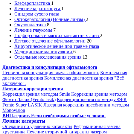
Блефаропластика
1
Лечение кератоконуса
1
Синдром сухого глаза
Ортокератология (Ночные линзы)
2
Окулопластика
8
Лечение глаукомы
7
Подбор очков и мягких контактных линз
2
Детское отделение офтальмологии
20
Хирургическое лечение при травме глаза
Медицинские манипуляции
6
Отдельные исследования зрения
13
Диагностика и консультация офтальмолога
Первичная консультация врача - офтальмолога.
Комплексная
диагностика зрения
Комплексная диагностика зрения "Всё
включено".
Лазерная коррекция зрения
Коррекция зрения методом Smile
Коррекция зрения методом
Фемто Ласик (Femto lasik)
Коррекция зрения по методу ФРК
Femto Super LASIK
Лазерная коррекция пресбиопии методом
Monovision
ВИП-сервис. Если необходимы особые условия.
Лечение катаракты
Операция по удалению катаракты
Рефракционная замена
хрусталика
Лечение вторичной катаракты лазером