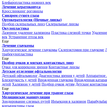
Блефаропластика нижних век
Лечение кератоконуса
Кросслинкинг роговицы
Синдром сухого глаза
Ортокератология (Ночные линзы)
Подбор склеральных линз
Склеральные линзы
Окулопластика
Лазерное удаление халязиона
Пластика слезной точки
Удаление
век
Устранение птоза век
Еще
Лечение глаукомы
Хирургическое лечение глаукомы
Склерэктомия при глаукоме
Л
трабекулопластика
Еще
Подбор очков и мягких контактных линз
Очки для коррекции зрения
Контактные линзы
Детское отделение офтальмологии
Детский офтальмолог
Диагностика зрения у детей
Аппаратное 
Близорукость у детей
Врожденная глаукома
Врожденная катара
детей
Халязион у детей
Подбор очков детям
Детские контактн
Еще
Хирургическое лечение при травме глаза
Медицинские манипуляции
Зондирование слезных путей
Инъекция в халязион
Парабульба
конъюнктивы глаза