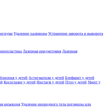
ригиума
Удаление халязиона
Устранение заворота и выворота
ониопластика
Лазерная иридэктомия
Лазерная
блиопия у детей
Астигматизм у детей
Блефарит у детей
ей
Косоглазие у детей
Нистагм у детей
Птоз у детей
Увеит у
ая инъекция
Удаление инородного тела роговицы или