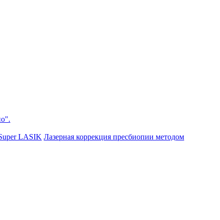
о".
Super LASIK
Лазерная коррекция пресбиопии методом