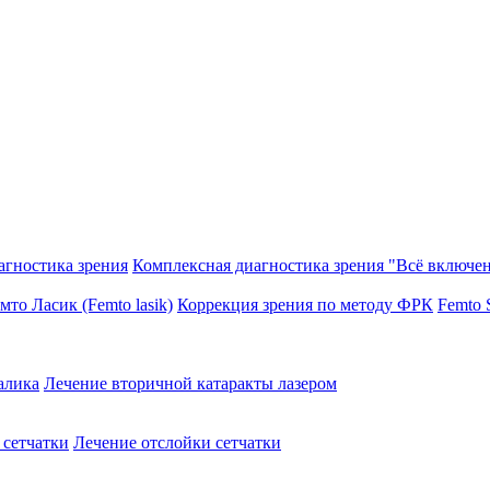
агностика зрения
Комплексная диагностика зрения "Всё включен
то Ласик (Femto lasik)
Коррекция зрения по методу ФРК
Femto 
алика
Лечение вторичной катаракты лазером
 сетчатки
Лечение отслойки сетчатки