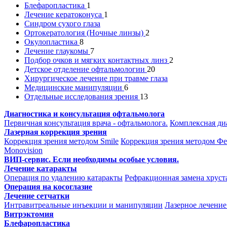
Блефаропластика
1
Лечение кератоконуса
1
Синдром сухого глаза
Ортокератология (Ночные линзы)
2
Окулопластика
8
Лечение глаукомы
7
Подбор очков и мягких контактных линз
2
Детское отделение офтальмологии
20
Хирургическое лечение при травме глаза
Медицинские манипуляции
6
Отдельные исследования зрения
13
Диагностика и консультация офтальмолога
Первичная консультация врача - офтальмолога.
Комплексная ди
Лазерная коррекция зрения
Коррекция зрения методом Smile
Коррекция зрения методом Фем
Monovision
ВИП-сервис. Если необходимы особые условия.
Лечение катаракты
Операция по удалению катаракты
Рефракционная замена хруст
Операция на косоглазие
Лечение сетчатки
Интравитреальные инъекции и манипуляции
Лазерное лечение
Витрэктомия
Блефаропластика