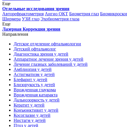
Еще
Отдельные исследования зрения
Авторефрактометрия
Ангио ОКТ
Биометрия глаз
Биомикроскоп
Ширмера
УЗИ глаз
Эхобиометрия глаза
Еще
Лазерная Коррекция зрения
Направления
Детское отделение офтальмологии
Детский офтальмолог
Диагностика зрения у детей
Аппаратное лечение зрения у детей
Лечение глазных заболеваний у детей
Амблиопия у детей
Астигматизм у детей
Блефарит у детей
Близорукость у детей
Врожденная глаукома
Врожденная катаракта
Дальнозоркость у детей
Кератит у детей
Конъюнктивит у детей
Косоглазие у детей
Нистагм у детей
Птоз у детей