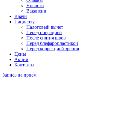
Отзывы
Новости
Вакансии
Врачи
Пациенту
Налоговый вычет
Перед операцией
После снятия швов
Перед блефаропластикой
Перед коррекцией зрения
Цены
Акции
Контакты
Запись на прием