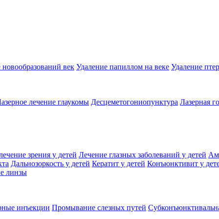
 новообразований век
Удаление папиллом на веке
Удаление пте
азерное лечение глаукомы
Десцеметогониопунктура
Лазерная г
лечение зрения у детей
Лечение глазных заболеваний у детей
Ам
кта
Дальнозоркость у детей
Кератит у детей
Конъюнктивит у дет
ые линзы
рные инъекции
Промывание слезных путей
Субконъюнктивальн